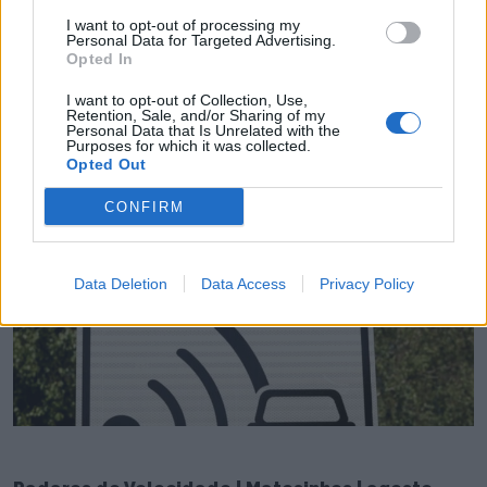
I want to opt-out of processing my
Personal Data for Targeted Advertising.
Opted In
I want to opt-out of Collection, Use,
Retention, Sale, and/or Sharing of my
Personal Data that Is Unrelated with the
Purposes for which it was collected.
Matosinhos abriu portas à 27ª edição da cultura
Opted Out
sem fronteiras
6/08/2026
CONFIRM
Data Deletion
Data Access
Privacy Policy